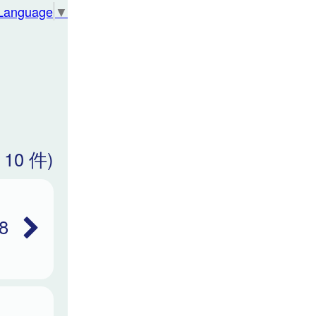
 Language
▼
 10 件)
8