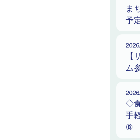
ま
予定
2026
【
ム
2026
◇
手
⑧