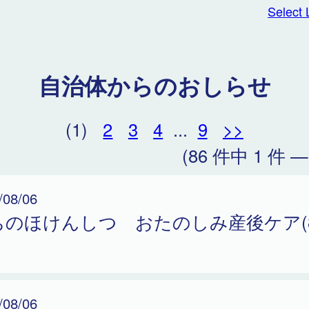
Select
自治体からのおしらせ
(1)
2
3
4
...
9
>>
(86 件中 1 件 —
/08/06
ちのほけんしつ おたのしみ産後ケア(
/08/06